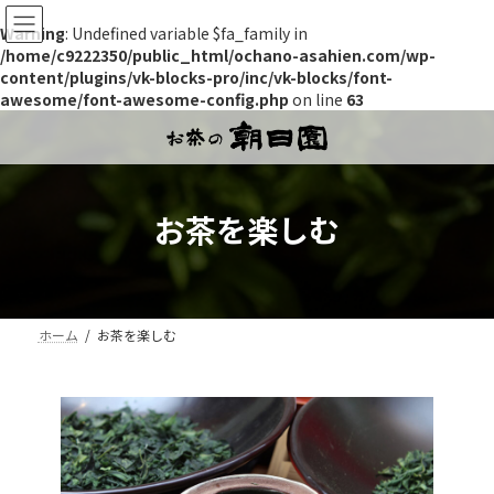
Warning
: Undefined variable $fa_family in
/home/c9222350/public_html/ochano-asahien.com/wp-
content/plugins/vk-blocks-pro/inc/vk-blocks/font-
awesome/font-awesome-config.php
on line
63
コ
ナ
ン
ビ
テ
ゲ
ン
ー
ツ
シ
お茶を楽しむ
へ
ョ
ス
ン
キ
に
ッ
移
プ
動
ホーム
お茶を楽しむ