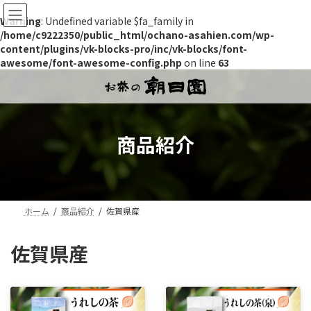
Warning
: Undefined variable $fa_family in
/home/c9222350/public_html/ochano-asahien.com/wp-
content/plugins/vk-blocks-pro/inc/vk-blocks/font-
awesome/font-awesome-config.php
on line
63
コ
ナ
ン
ビ
テ
ゲ
ン
ー
ツ
シ
商品紹介
へ
ョ
ス
ン
キ
に
ッ
移
プ
動
ホーム
商品紹介
佐賀県産
佐賀県産