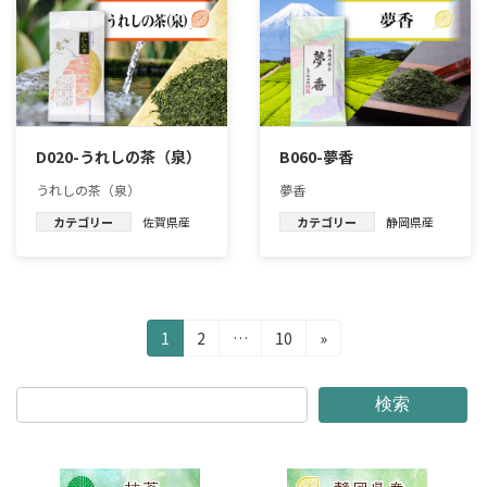
D020-うれしの茶（泉）
B060-夢香
うれしの茶（泉）
夢香
カテゴリー
佐賀県産
カテゴリー
静岡県産
投
固
固
固
1
2
…
10
»
定
定
定
稿
ペ
ペ
ペ
の
ー
ー
ー
検索
ジ
ジ
ジ
ペ
ー