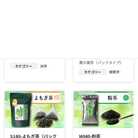
A040-初昔
S060-桑の葉茶（パック
タイプ）
初昔
桑の葉茶（パックタイプ）
カテゴリー
抹茶
カテゴリー
健康茶
S160-よもぎ茶（パック
M040-粉茶