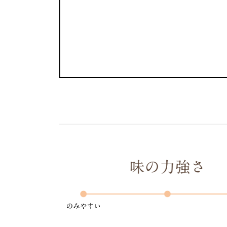
温
度
時
間