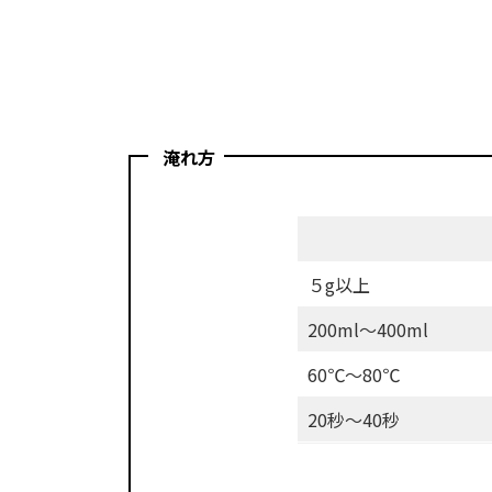
淹れ方
濃
さ
５g以上
茶
200ml〜400ml
葉
60℃〜80℃
湯
20秒〜40秒
量