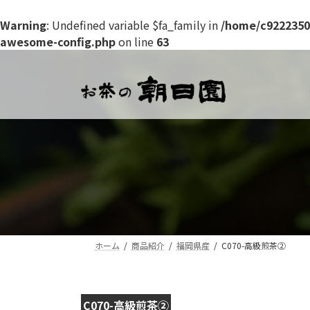
Warning
: Undefined variable $fa_family in
/home/c9222350
awesome-config.php
on line
63
コ
ナ
ン
ビ
テ
ゲ
ン
ー
ツ
シ
へ
ョ
ス
ン
キ
に
ッ
移
プ
動
ホーム
商品紹介
福岡県産
C070-高級煎茶②
C070-高級煎茶②