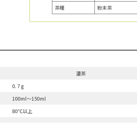
茶種
粉末茶
濃茶
0.７g
100ml〜150ml
80℃以上