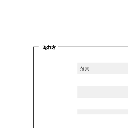
淹れ方
濃
薄茶
さ
茶
葉
湯
量