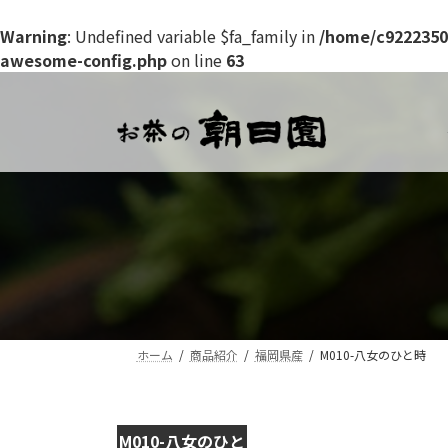
Warning
: Undefined variable $fa_family in
/home/c9222350
awesome-config.php
on line
63
コ
ナ
ン
ビ
テ
ゲ
ン
ー
ツ
シ
へ
ョ
ス
ン
キ
に
ッ
移
プ
動
ホーム
商品紹介
福岡県産
M010-八女のひと時
M010-八女のひと