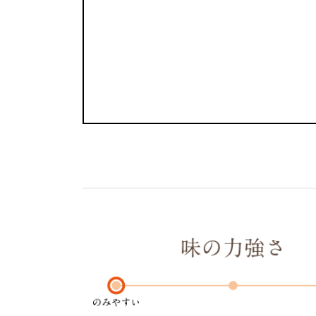
温
度
時
間