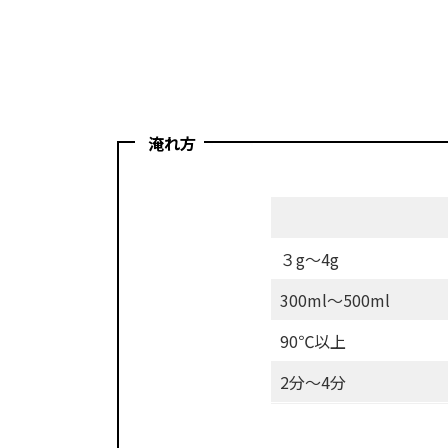
淹れ方
濃
さ
３g〜4g
茶
300ml〜500ml
葉
90℃以上
湯
2分〜4分
量