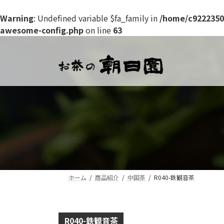
Warning
: Undefined variable $fa_family in
/home/c9222350
awesome-config.php
on line
63
コ
ナ
ン
ビ
テ
ゲ
ン
ー
ツ
シ
へ
ョ
ス
ン
キ
に
ッ
移
プ
動
ホーム
商品紹介
中国茶
R040-鉄観音茶
R040-鉄観音茶