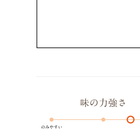
温
度
時
間