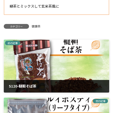
緑茶とミックスして玄米茶風に
健康茶
カテゴリー
前の記事
S120-韃靼そば茶
2024年4月6日
次の記事