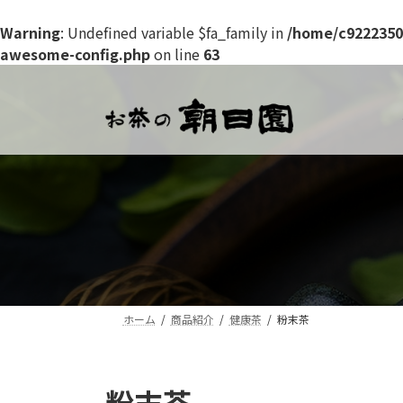
Warning
: Undefined variable $fa_family in
/home/c9222350
awesome-config.php
on line
63
コ
ナ
ン
ビ
テ
ゲ
ン
ー
ツ
シ
へ
ョ
ス
ン
キ
に
ッ
移
プ
動
ホーム
商品紹介
健康茶
粉末茶
粉末茶