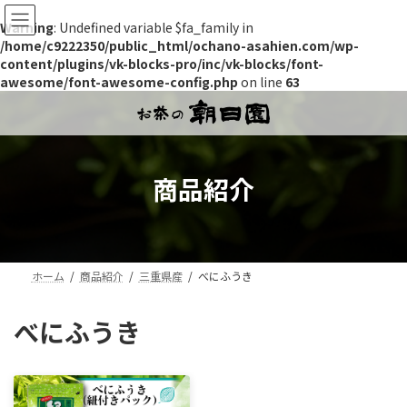
Warning
: Undefined variable $fa_family in
/home/c9222350/public_html/ochano-asahien.com/wp-
content/plugins/vk-blocks-pro/inc/vk-blocks/font-
awesome/font-awesome-config.php
on line
63
コ
ナ
ン
ビ
テ
ゲ
ン
ー
ツ
シ
商品紹介
へ
ョ
ス
ン
キ
に
ッ
移
プ
動
ホーム
商品紹介
三重県産
べにふうき
べにふうき