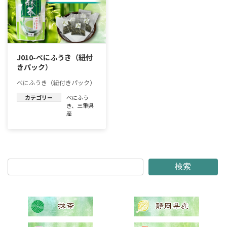
J010-べにふうき（紐付
きパック）
べにふうき（紐付きパック）
カテゴリー
べにふう
き
、
三重県
産
検索