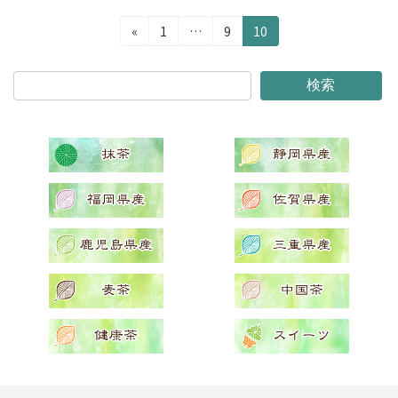
投
固
固
固
«
1
…
9
10
定
定
定
稿
ペ
ペ
ペ
の
ー
ー
ー
検索
ジ
ジ
ジ
ペ
ー
ジ
送
り