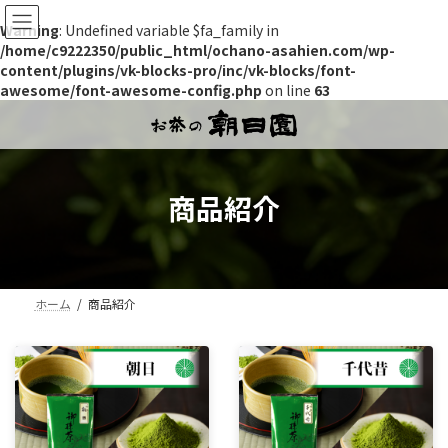
Warning
: Undefined variable $fa_family in
/home/c9222350/public_html/ochano-asahien.com/wp-
content/plugins/vk-blocks-pro/inc/vk-blocks/font-
awesome/font-awesome-config.php
on line
63
コ
ナ
ン
ビ
テ
ゲ
ン
ー
ツ
シ
商品紹介
へ
ョ
ス
ン
キ
に
ッ
移
プ
動
ホーム
商品紹介