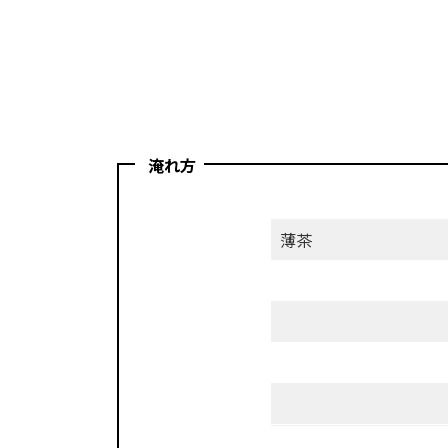
淹れ方
濃
薄茶
さ
茶
葉
湯
量