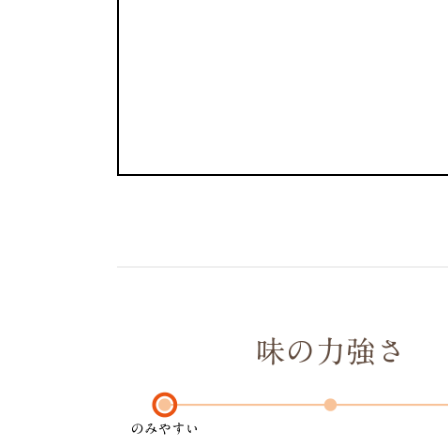
温
度
時
間