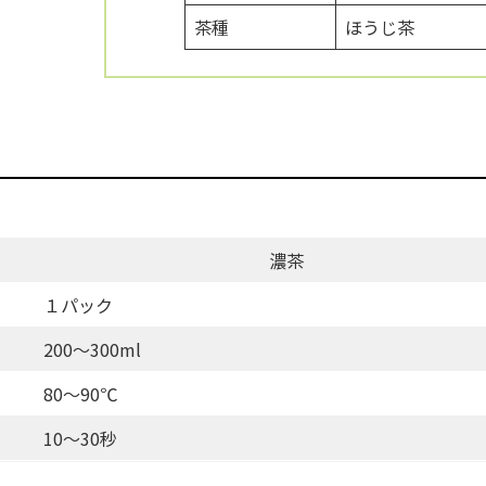
茶種
ほうじ茶
濃茶
１パック
200〜300ml
80〜90℃
10〜30秒