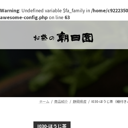
Warning
: Undefined variable $fa_family in
/home/c9222350
awesome-config.php
on line
63
コ
ナ
ン
ビ
テ
ゲ
ン
ー
ツ
シ
へ
ョ
ス
ン
キ
に
ッ
移
プ
動
ホーム
商品紹介
静岡県産
I030-ほうじ茶（紐付
I030-ほうじ茶