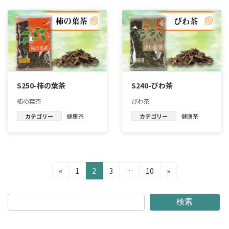
S250-柿の葉茶
S240-びわ茶
柿の葉茶
びわ茶
カテゴリー
健康茶
カテゴリー
健康茶
投
固
固
固
固
«
1
2
3
…
10
»
定
定
定
定
稿
ペ
ペ
ペ
ペ
の
ー
ー
ー
ー
検索
ジ
ジ
ジ
ジ
ペ